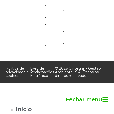
4490-479 Póvoa de
Orgânicos
Grupo
Varzim
Gestão
Monte
Portugal
Global
Naturaduba
de
Contacto:
Gestão
Resíduos
+351 927 503 324
Global
Consultoria
geral@gintegral.pt
de
Ambiental
Resíduos
Agricultura
Contactos
e
Floresta
Política de
Livro de
© 2026 Gintegral - Gestão
privacidade e
Reclamações
Ambiental, S.A.. Todos os
cookies
Eletrónico
direitos reservados.
Fechar menu
Início