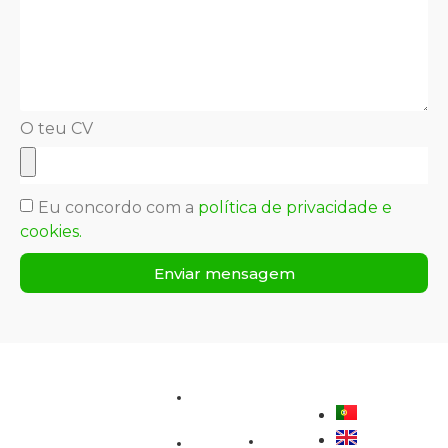
O teu CV
Eu concordo com a
política de privacidade e
cookies.
Enviar mensagem
Menu
Áreas
Contactos
de
Quem
negócio
Somos
Rua Avelino Barros,
283
Resíduos
Portfólio