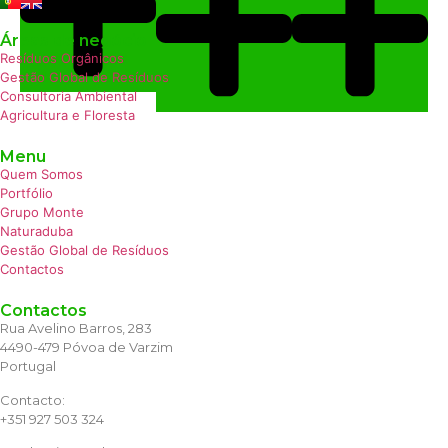
Áreas de negócio
Resíduos Orgânicos
Gestão Global de Resíduos
Consultoria Ambiental
Agricultura e Floresta
Menu
Quem Somos
Portfólio
Grupo Monte
Naturaduba
Gestão Global de Resíduos
Contactos
Contactos
Rua Avelino Barros, 283
4490-479 Póvoa de Varzim
Portugal
Contacto:
+351 927 503 324