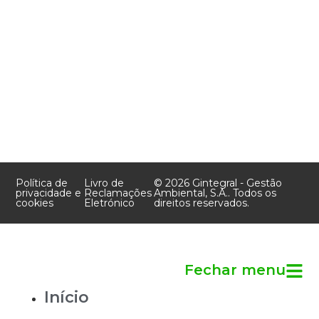
Resíduos
Portfólio
4490-479 Póvoa de
Orgânicos
Grupo
Varzim
Gestão
Monte
Portugal
Global
Naturaduba
de
Contacto:
Gestão
Resíduos
+351 927 503 324
Global
Consultoria
geral@gintegral.pt
de
Ambiental
Resíduos
Agricultura
Contactos
e Floresta
Política de
Livro de
© 2026 Gintegral - Gestão
privacidade e
Reclamações
Ambiental, S.A.. Todos os
cookies
Eletrónico
direitos reservados.
Fechar menu
Início