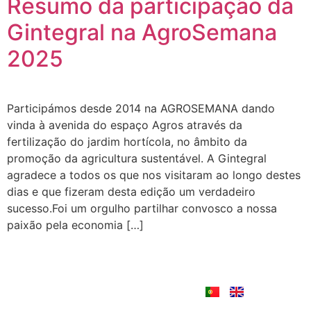
Resumo da participação da
Gintegral na AgroSemana
2025
Participámos desde 2014 na AGROSEMANA dando
vinda à avenida do espaço Agros através da
fertilização do jardim hortícola, no âmbito da
promoção da agricultura sustentável. A Gintegral
agradece a todos os que nos visitaram ao longo destes
dias e que fizeram desta edição um verdadeiro
sucesso.Foi um orgulho partilhar convosco a nossa
paixão pela economia […]
Menu
Áreas
Contactos
de
Quem
negócio
Somos
Rua Avelino Barros,
283